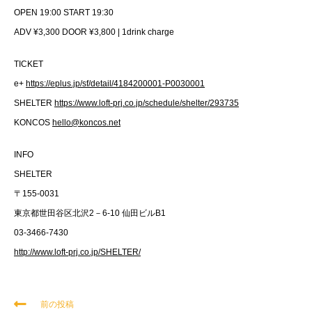
OPEN 19:00 START 19:30
ADV ¥3,300 DOOR ¥3,800 | 1drink charge
TICKET
e+
https://eplus.jp/sf/detail/4184200001-P0030001
SHELTER
https://www.loft-prj.co.jp/schedule/shelter/293735
KONCOS
hello@koncos.net
INFO
SHELTER
〒155-0031
東京都世田谷区北沢2－6-10 仙田ビルB1
03-3466-7430
http://www.loft-prj.co.jp/SHELTER/
前の投稿
そ