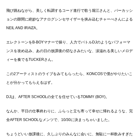
飛び跳ねながら、美しく転調するコード進行で歌う堀江さんと、パーカッシ
ョンの隙間に絶妙なアナログシンセサイザーを挟み込むチャーべさんによる
NEIL AND IRAIZA。
エレクトーンをB-BOYマナーで操り、人力でバトルDJのようなパフォーマ
ンスを攻め込み、あの日の放課後の切なさみたいな、涙溢れる美しいメロデ
ィーを奏でるTUCKERさん。
この2アーティストのライブをみてもらったら、KONCOSで僕がやりたいこ
とが分かってもらえるはず。
DJは、AFTER SCHOOLの全てを任せているTOMMY (BOY)。
なんか、平日の仕事終わりに、ふらっと立ち寄って幸せに帰れるような、完
全AFTER SCHOOLなメンツで、10/30に決まっちゃいました。
ちょうどいい放課後に、久しぶりのみんなに会いに、無駄に一杯飲みすぎた