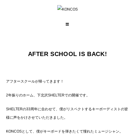
コ
ン
テ
ン
ツ
AFTER SCHOOL IS BACK!
へ
ス
キ
アフタースクールが帰ってきます！
ッ
プ
2年振りのホーム、下北沢SHELTERでの開催です。
SHELTERの33周年に合わせて、僕がリスペクトするキーボーディストの皆
様に声をかけさせていただきました。
KONCOSとして、僕がキーボードを弾きたくて憧れたミュージシャン。